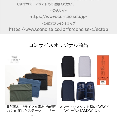
コンサイスオリジナル商品
ッ
天然素材 リサイクル素材 自然環
スマートなスタンド型の4WAYペ
【
ト
境に配慮したステーショナリー
ンケースSTANDAY スタ …
ツ
…