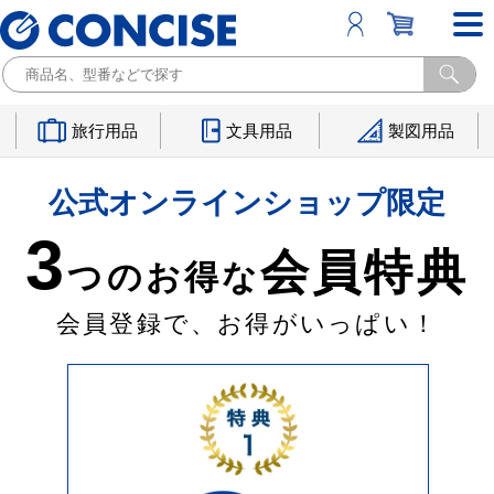
旅行用品
文具用品
製図用品
公式オンラインショップ限定
3
会員特典
つのお得な
会員登録で、お得がいっぱい！