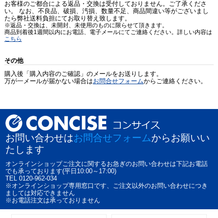
お客様のご都合による返品・交換は受付しておりません。ご了承くださ
い。 なお、不良品、破損、汚損、数量不足、商品間違い等がございまし
たら弊社送料負担にてお取り替え致します。
※返品・交換は、未開封、未使用のものに限らせて頂きます。
商品到着後1週間以内にお電話、電子メールにてご連絡ください。詳しい内容は
こちら
その他
購入後「購入内容のご確認」のメールをお送りします。
万が一メールが届かない場合は
お問合せフォーム
からご連絡ください。
お問い合わせは
お問合せフォーム
からお願いい
たします
オンラインショップご注文に関するお急ぎのお問い合わせは下記お電話
でも承っております(平日10:00～17:00)
TEL 0120-962-034
※オンラインショップ専用窓口です、ご注文以外のお問い合わせにつき
ましては対応できません
※お電話注文は承っておりません