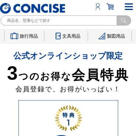
旅行用品
文具用品
製図用品
公式オンラインショップ限定
3
会員特典
つのお得な
会員登録で、お得がいっぱい！