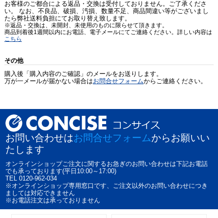
お客様のご都合による返品・交換は受付しておりません。ご了承くださ
い。 なお、不良品、破損、汚損、数量不足、商品間違い等がございまし
たら弊社送料負担にてお取り替え致します。
※返品・交換は、未開封、未使用のものに限らせて頂きます。
商品到着後1週間以内にお電話、電子メールにてご連絡ください。詳しい内容は
こちら
その他
購入後「購入内容のご確認」のメールをお送りします。
万が一メールが届かない場合は
お問合せフォーム
からご連絡ください。
お問い合わせは
お問合せフォーム
からお願いい
たします
オンラインショップご注文に関するお急ぎのお問い合わせは下記お電話
でも承っております(平日10:00～17:00)
TEL 0120-962-034
※オンラインショップ専用窓口です、ご注文以外のお問い合わせにつき
ましては対応できません
※お電話注文は承っておりません