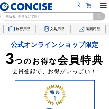
旅行用品
文具用品
製図用品
公式オンラインショップ限定
3
会員特典
つのお得な
会員登録で、お得がいっぱい！