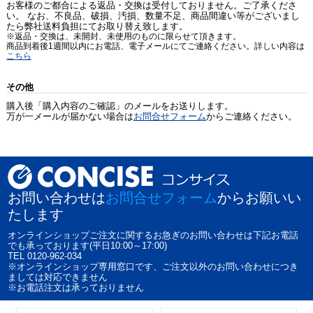
お客様のご都合による返品・交換は受付しておりません。ご了承くださ
い。 なお、不良品、破損、汚損、数量不足、商品間違い等がございまし
たら弊社送料負担にてお取り替え致します。
※返品・交換は、未開封、未使用のものに限らせて頂きます。
商品到着後1週間以内にお電話、電子メールにてご連絡ください。詳しい内容は
こちら
その他
購入後「購入内容のご確認」のメールをお送りします。
万が一メールが届かない場合は
お問合せフォーム
からご連絡ください。
お問い合わせは
お問合せフォーム
からお願いい
たします
オンラインショップご注文に関するお急ぎのお問い合わせは下記お電話
でも承っております(平日10:00～17:00)
TEL 0120-962-034
※オンラインショップ専用窓口です、ご注文以外のお問い合わせにつき
ましては対応できません
※お電話注文は承っておりません