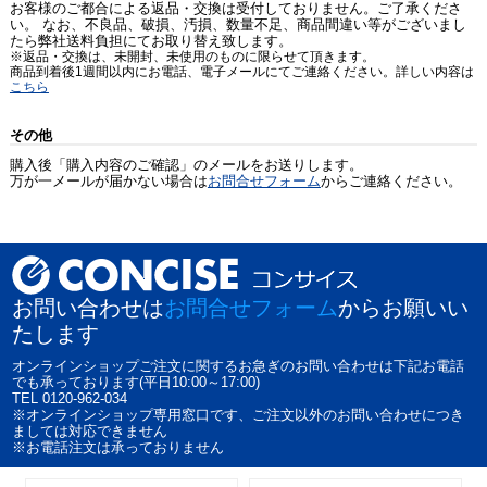
お客様のご都合による返品・交換は受付しておりません。ご了承くださ
い。 なお、不良品、破損、汚損、数量不足、商品間違い等がございまし
たら弊社送料負担にてお取り替え致します。
※返品・交換は、未開封、未使用のものに限らせて頂きます。
商品到着後1週間以内にお電話、電子メールにてご連絡ください。詳しい内容は
こちら
その他
購入後「購入内容のご確認」のメールをお送りします。
万が一メールが届かない場合は
お問合せフォーム
からご連絡ください。
お問い合わせは
お問合せフォーム
からお願いい
たします
オンラインショップご注文に関するお急ぎのお問い合わせは下記お電話
でも承っております(平日10:00～17:00)
TEL 0120-962-034
※オンラインショップ専用窓口です、ご注文以外のお問い合わせにつき
ましては対応できません
※お電話注文は承っておりません