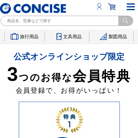
旅行用品
文具用品
製図用品
公式オンラインショップ限定
3
会員特典
つのお得な
会員登録で、お得がいっぱい！