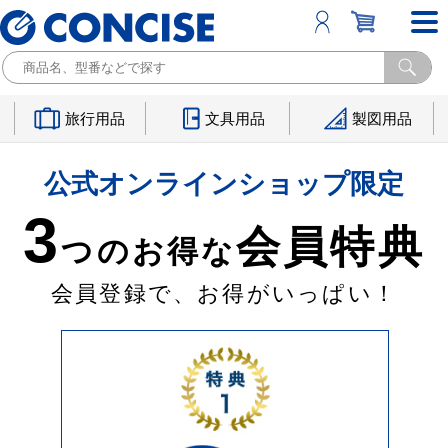
旅行用品
文具用品
製図用品
公式オンラインショップ限定
3
会員特典
つのお得な
会員登録で、お得がいっぱい！