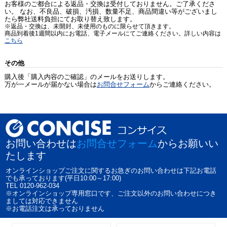
お客様のご都合による返品・交換は受付しておりません。ご了承くださ
い。 なお、不良品、破損、汚損、数量不足、商品間違い等がございまし
たら弊社送料負担にてお取り替え致します。
※返品・交換は、未開封、未使用のものに限らせて頂きます。
商品到着後1週間以内にお電話、電子メールにてご連絡ください。詳しい内容は
こちら
その他
購入後「購入内容のご確認」のメールをお送りします。
万が一メールが届かない場合は
お問合せフォーム
からご連絡ください。
お問い合わせは
お問合せフォーム
からお願いい
たします
オンラインショップご注文に関するお急ぎのお問い合わせは下記お電話
でも承っております(平日10:00～17:00)
TEL 0120-962-034
※オンラインショップ専用窓口です、ご注文以外のお問い合わせにつき
ましては対応できません
※お電話注文は承っておりません