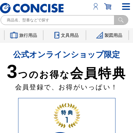
旅行用品
文具用品
製図用品
公式オンラインショップ限定
3
会員特典
つのお得な
会員登録で、お得がいっぱい！