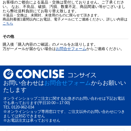
お客様のご都合による返品・交換は受付しておりません。ご了承くださ
い。 なお、不良品、破損、汚損、数量不足、商品間違い等がございまし
たら弊社送料負担にてお取り替え致します。
※返品・交換は、未開封、未使用のものに限らせて頂きます。
商品到着後1週間以内にお電話、電子メールにてご連絡ください。詳しい内容は
こちら
その他
購入後「購入内容のご確認」のメールをお送りします。
万が一メールが届かない場合は
お問合せフォーム
からご連絡ください。
お問い合わせは
お問合せフォーム
からお願いい
たします
オンラインショップご注文に関するお急ぎのお問い合わせは下記お電話
でも承っております(平日10:00～17:00)
TEL 0120-962-034
※オンラインショップ専用窓口です、ご注文以外のお問い合わせにつき
ましては対応できません
※お電話注文は承っておりません