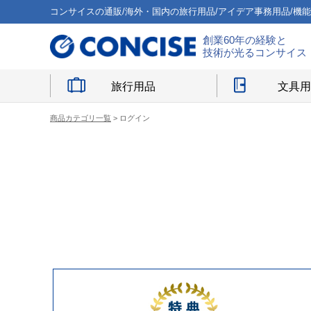
コンサイスの通販/海外・国内の旅行用品/アイデア事務用品/機
創業60年の経験と
技術が光るコンサイス
旅行用品
文具
商品カテゴリ一覧
> ログイン