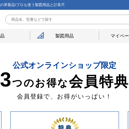
能の革製品/プロも使う製図用品と計算尺
用品
製図用品
マイペー
公式オンラインショップ限定
3
会員特
つのお得な
会員登録で、お得がいっぱい！