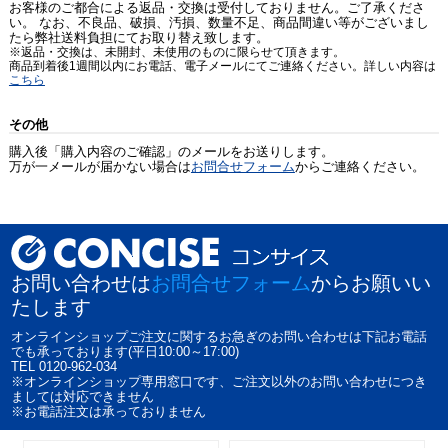
お客様のご都合による返品・交換は受付しておりません。ご了承くださ
い。 なお、不良品、破損、汚損、数量不足、商品間違い等がございまし
たら弊社送料負担にてお取り替え致します。
※返品・交換は、未開封、未使用のものに限らせて頂きます。
商品到着後1週間以内にお電話、電子メールにてご連絡ください。詳しい内容は
こちら
その他
購入後「購入内容のご確認」のメールをお送りします。
万が一メールが届かない場合は
お問合せフォーム
からご連絡ください。
お問い合わせは
お問合せフォーム
からお願いい
たします
オンラインショップご注文に関するお急ぎのお問い合わせは下記お電話
でも承っております(平日10:00～17:00)
TEL 0120-962-034
※オンラインショップ専用窓口です、ご注文以外のお問い合わせにつき
ましては対応できません
※お電話注文は承っておりません