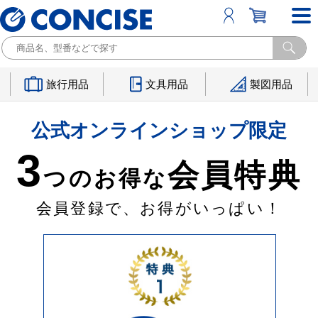
旅行用品
文具用品
製図用品
公式オンラインショップ限定
3
会員特典
つのお得な
会員登録で、お得がいっぱい！