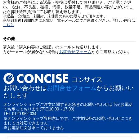
お客様のご都合による返品・交換は受付しておりません。ご了承くださ
い。 なお、不良品、破損、汚損、数量不足、商品間違い等がございまし
たら弊社送料負担にてお取り替え致します。
※返品・交換は、未開封、未使用のものに限らせて頂きます。
商品到着後1週間以内にお電話、電子メールにてご連絡ください。詳しい内容は
こちら
その他
購入後「購入内容のご確認」のメールをお送りします。
万が一メールが届かない場合は
お問合せフォーム
からご連絡ください。
お問い合わせは
お問合せフォーム
からお願いい
たします
オンラインショップご注文に関するお急ぎのお問い合わせは下記お電話
でも承っております(平日10:00～17:00)
TEL 0120-962-034
※オンラインショップ専用窓口です、ご注文以外のお問い合わせにつき
ましては対応できません
※お電話注文は承っておりません