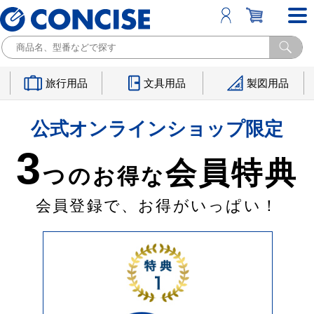
旅行用品
文具用品
製図用品
公式オンラインショップ限定
3
会員特典
つのお得な
会員登録で、お得がいっぱい！