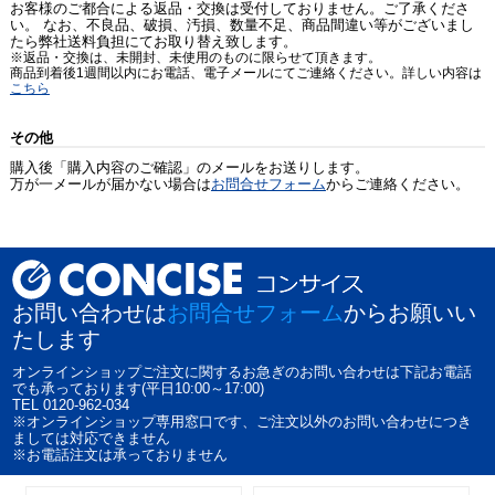
お客様のご都合による返品・交換は受付しておりません。ご了承くださ
い。 なお、不良品、破損、汚損、数量不足、商品間違い等がございまし
たら弊社送料負担にてお取り替え致します。
※返品・交換は、未開封、未使用のものに限らせて頂きます。
商品到着後1週間以内にお電話、電子メールにてご連絡ください。詳しい内容は
こちら
その他
購入後「購入内容のご確認」のメールをお送りします。
万が一メールが届かない場合は
お問合せフォーム
からご連絡ください。
お問い合わせは
お問合せフォーム
からお願いい
たします
オンラインショップご注文に関するお急ぎのお問い合わせは下記お電話
でも承っております(平日10:00～17:00)
TEL 0120-962-034
※オンラインショップ専用窓口です、ご注文以外のお問い合わせにつき
ましては対応できません
※お電話注文は承っておりません