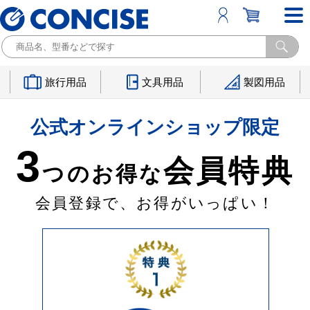
旅行用品
文具用品
製図用品
公式オンラインショップ限定
3
会員特典
つのお得な
会員登録で、お得がいっぱい！