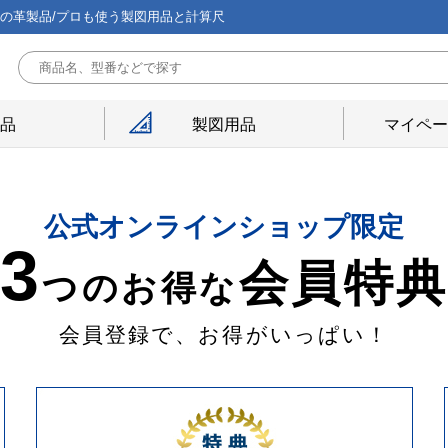
能の革製品/プロも使う製図用品と計算尺
用品
製図用品
マイペー
公式オンラインショップ限定
3
会員特
つのお得な
会員登録で、お得がいっぱい！