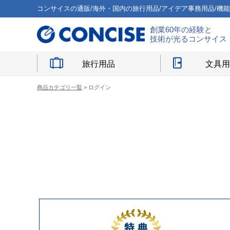
コンサイスの通販/海外・国内の旅行用品/アイデア事務用品/機
創業60年の経験と
技術が光るコンサイス
旅行用品
文具
商品カテゴリ一覧
> ログイン