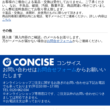
お客様のご都合による返品・交換は受付しておりません。ご了承くださ
い。 なお、不良品、破損、汚損、数量不足、商品間違い等がございまし
たら弊社送料負担にてお取り替え致します。
※返品・交換は、未開封、未使用のものに限らせて頂きます。
商品到着後1週間以内にお電話、電子メールにてご連絡ください。詳しい内容は
こちら
その他
購入後「購入内容のご確認」のメールをお送りします。
万が一メールが届かない場合は
お問合せフォーム
からご連絡ください。
お問い合わせは
お問合せフォーム
からお願いい
たします
オンラインショップご注文に関するお急ぎのお問い合わせは下記お電話
でも承っております(平日10:00～17:00)
TEL 0120-962-034
※オンラインショップ専用窓口です、ご注文以外のお問い合わせにつき
ましては対応できません
※お電話注文は承っておりません