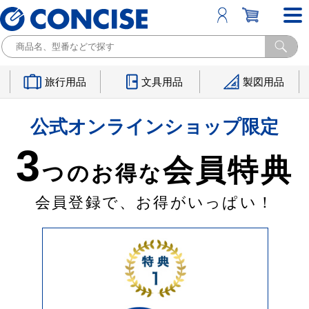
旅行用品
文具用品
製図用品
公式オンラインショップ限定
3
会員特典
つのお得な
会員登録で、お得がいっぱい！