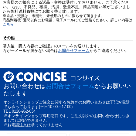
お客様のご都合による返品・交換は受付しておりません。ご了承くださ
い。 なお、不良品、破損、汚損、数量不足、商品間違い等がございまし
たら弊社送料負担にてお取り替え致します。
※返品・交換は、未開封、未使用のものに限らせて頂きます。
商品到着後1週間以内にお電話、電子メールにてご連絡ください。詳しい内容は
こちら
その他
購入後「購入内容のご確認」のメールをお送りします。
万が一メールが届かない場合は
お問合せフォーム
からご連絡ください。
お問い合わせは
お問合せフォーム
からお願いい
たします
オンラインショップご注文に関するお急ぎのお問い合わせは下記お電話
でも承っております(平日10:00～17:00)
TEL 0120-962-034
※オンラインショップ専用窓口です、ご注文以外のお問い合わせにつき
ましては対応できません
※お電話注文は承っておりません