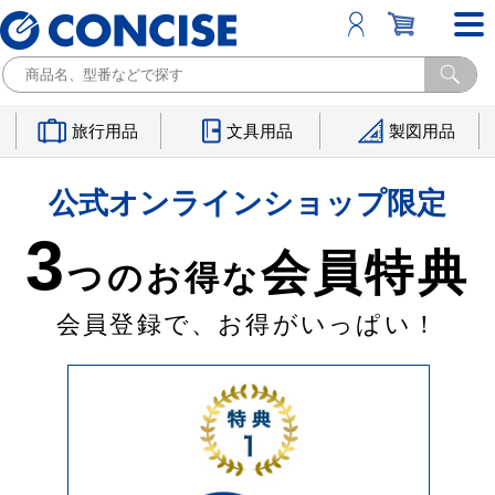
旅行用品
文具用品
製図用品
公式オンラインショップ限定
3
会員特典
つのお得な
会員登録で、お得がいっぱい！