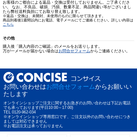
お客様のご都合による返品・交換は受付しておりません。ご了承くださ
い。 なお、不良品、破損、汚損、数量不足、商品間違い等がございまし
たら弊社送料負担にてお取り替え致します。
※返品・交換は、未開封、未使用のものに限らせて頂きます。
商品到着後1週間以内にお電話、電子メールにてご連絡ください。詳しい内容は
こちら
その他
購入後「購入内容のご確認」のメールをお送りします。
万が一メールが届かない場合は
お問合せフォーム
からご連絡ください。
お問い合わせは
お問合せフォーム
からお願いい
たします
オンラインショップご注文に関するお急ぎのお問い合わせは下記お電話
でも承っております(平日10:00～17:00)
TEL 0120-962-034
※オンラインショップ専用窓口です、ご注文以外のお問い合わせにつき
ましては対応できません
※お電話注文は承っておりません