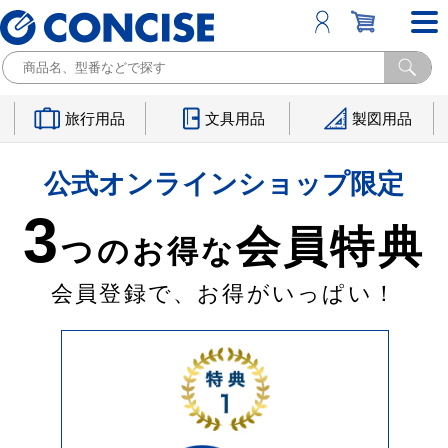
旅行用品
文具用品
製図用品
公式オンラインショップ限定
3
会員特典
つのお得な
会員登録で、お得がいっぱい！