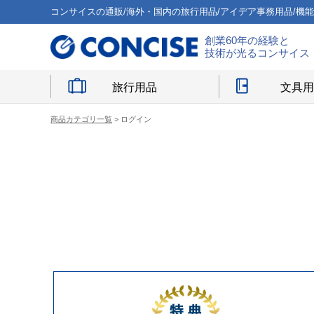
コンサイスの通販/海外・国内の旅行用品/アイデア事務用品/機
創業60年の経験と
技術が光るコンサイス
旅行用品
文具
商品カテゴリ一覧
> ログイン