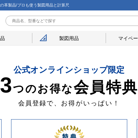
能の革製品/プロも使う製図用品と計算尺
用品
製図用品
マイペー
公式オンラインショップ限定
3
会員特
つのお得な
会員登録で、お得がいっぱい！