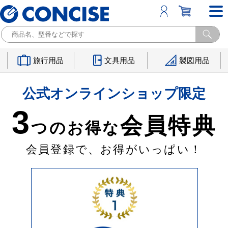
旅行用品
文具用品
製図用品
公式オンラインショップ限定
3
会員特典
つのお得な
会員登録で、お得がいっぱい！