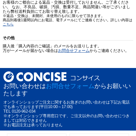
お客様のご都合による返品・交換は受付しておりません。ご了承くださ
い。 なお、不良品、破損、汚損、数量不足、商品間違い等がございまし
たら弊社送料負担にてお取り替え致します。
※返品・交換は、未開封、未使用のものに限らせて頂きます。
商品到着後1週間以内にお電話、電子メールにてご連絡ください。詳しい内容は
こちら
その他
購入後「購入内容のご確認」のメールをお送りします。
万が一メールが届かない場合は
お問合せフォーム
からご連絡ください。
お問い合わせは
お問合せフォーム
からお願いい
たします
オンラインショップご注文に関するお急ぎのお問い合わせは下記お電話
でも承っております(平日10:00～17:00)
TEL 0120-962-034
※オンラインショップ専用窓口です、ご注文以外のお問い合わせにつき
ましては対応できません
※お電話注文は承っておりません