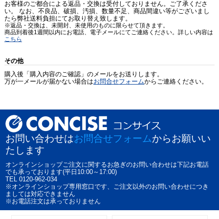
お客様のご都合による返品・交換は受付しておりません。ご了承くださ
い。 なお、不良品、破損、汚損、数量不足、商品間違い等がございまし
たら弊社送料負担にてお取り替え致します。
※返品・交換は、未開封、未使用のものに限らせて頂きます。
商品到着後1週間以内にお電話、電子メールにてご連絡ください。詳しい内容は
こちら
その他
購入後「購入内容のご確認」のメールをお送りします。
万が一メールが届かない場合は
お問合せフォーム
からご連絡ください。
お問い合わせは
お問合せフォーム
からお願いい
たします
オンラインショップご注文に関するお急ぎのお問い合わせは下記お電話
でも承っております(平日10:00～17:00)
TEL 0120-962-034
※オンラインショップ専用窓口です、ご注文以外のお問い合わせにつき
ましては対応できません
※お電話注文は承っておりません