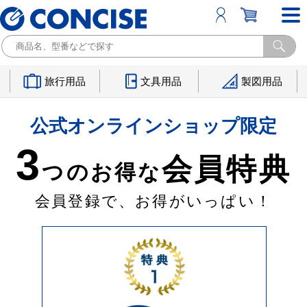
旅行用品
文具用品
製図用品
公式オンラインショップ限定
3
会員特典
つのお得な
会員登録で、お得がいっぱい！