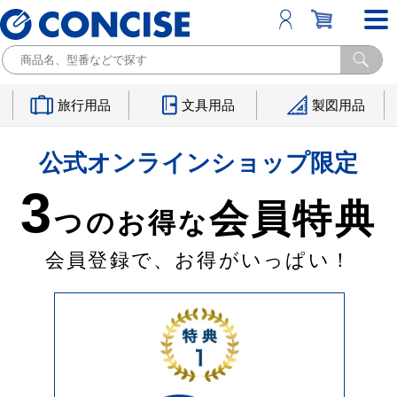
旅行用品
文具用品
製図用品
公式オンラインショップ限定
3
会員特典
つのお得な
会員登録で、お得がいっぱい！