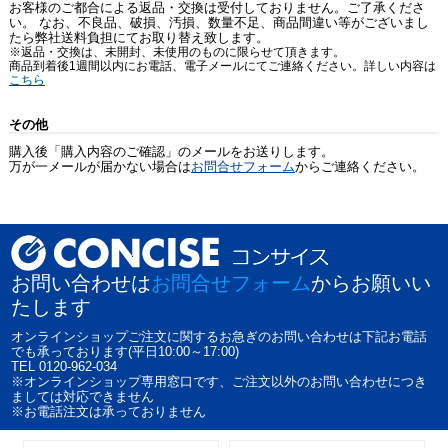
お客様のご都合による返品・交換は受付しておりません。ご了承くださ
い。 なお、不良品、破損、汚損、数量不足、商品間違い等がございまし
たら弊社送料負担にてお取り替え致します。
※返品・交換は、未開封、未使用のものに限らせて頂きます。
商品到着後1週間以内にお電話、電子メールにてご連絡ください。詳しい内容は
こちら
その他
購入後「購入内容のご確認」のメールをお送りします。
万が一メールが届かない場合は
お問合せフォーム
からご連絡ください。
お問い合わせは
お問合せフォーム
からお願いい
たします
オンラインショップご注文に関するお急ぎのお問い合わせは下記お電話
でも承っております(平日10:00～17:00)
TEL 0120-962-034
※オンラインショップ専用窓口です、ご注文以外のお問い合わせにつき
ましては対応できません
※お電話注文は承っておりません