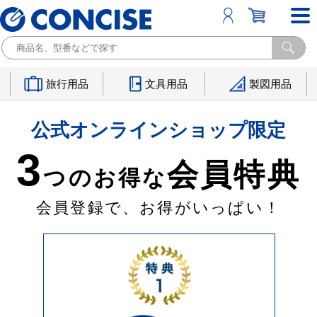
旅行用品
文具用品
製図用品
公式オンラインショップ限定
3
会員特典
つのお得な
会員登録で、お得がいっぱい！