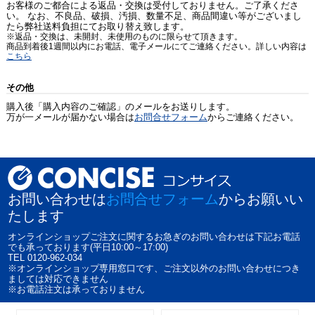
お客様のご都合による返品・交換は受付しておりません。ご了承くださ
い。 なお、不良品、破損、汚損、数量不足、商品間違い等がございまし
たら弊社送料負担にてお取り替え致します。
※返品・交換は、未開封、未使用のものに限らせて頂きます。
商品到着後1週間以内にお電話、電子メールにてご連絡ください。詳しい内容は
こちら
その他
購入後「購入内容のご確認」のメールをお送りします。
万が一メールが届かない場合は
お問合せフォーム
からご連絡ください。
お問い合わせは
お問合せフォーム
からお願いい
たします
オンラインショップご注文に関するお急ぎのお問い合わせは下記お電話
でも承っております(平日10:00～17:00)
TEL 0120-962-034
※オンラインショップ専用窓口です、ご注文以外のお問い合わせにつき
ましては対応できません
※お電話注文は承っておりません