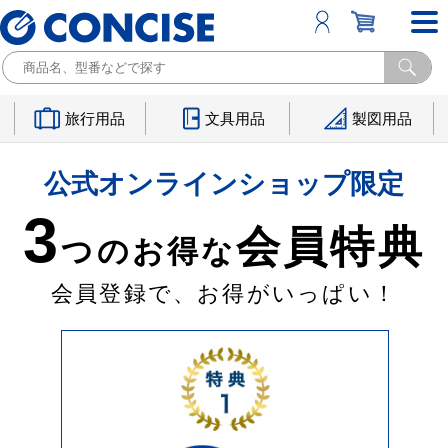
旅行用品
文具用品
製図用品
公式オンラインショップ限定
3
会員特典
つのお得な
会員登録で、お得がいっぱい！