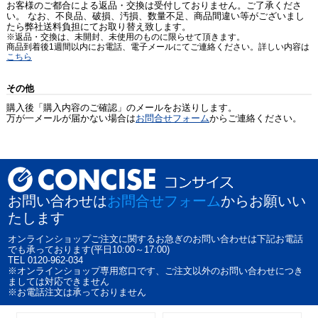
お客様のご都合による返品・交換は受付しておりません。ご了承くださ
い。 なお、不良品、破損、汚損、数量不足、商品間違い等がございまし
たら弊社送料負担にてお取り替え致します。
※返品・交換は、未開封、未使用のものに限らせて頂きます。
商品到着後1週間以内にお電話、電子メールにてご連絡ください。詳しい内容は
こちら
その他
購入後「購入内容のご確認」のメールをお送りします。
万が一メールが届かない場合は
お問合せフォーム
からご連絡ください。
お問い合わせは
お問合せフォーム
からお願いい
たします
オンラインショップご注文に関するお急ぎのお問い合わせは下記お電話
でも承っております(平日10:00～17:00)
TEL 0120-962-034
※オンラインショップ専用窓口です、ご注文以外のお問い合わせにつき
ましては対応できません
※お電話注文は承っておりません