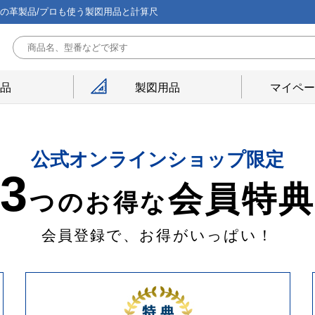
能の革製品/プロも使う製図用品と計算尺
用品
製図用品
マイペー
公式オンラインショップ限定
3
会員特
つのお得な
会員登録で、お得がいっぱい！