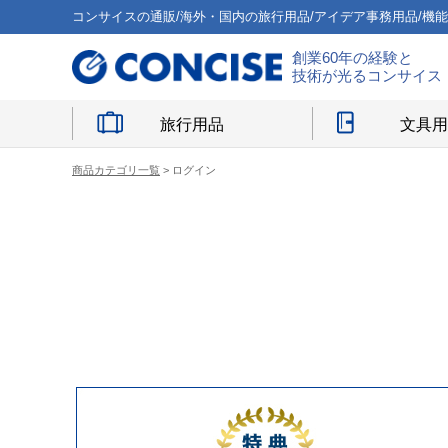
コンサイスの通販/海外・国内の旅行用品/アイデア事務用品/機
創業60年の経験と
技術が光るコンサイス
旅行用品
文具
商品カテゴリ一覧
> ログイン