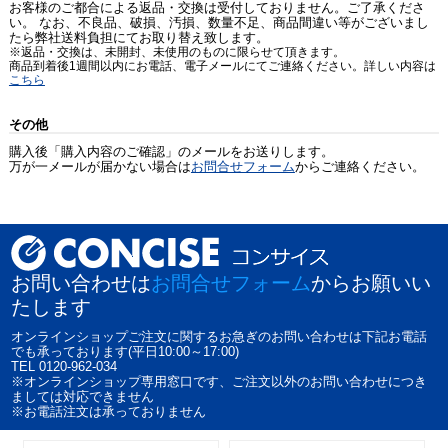
お客様のご都合による返品・交換は受付しておりません。ご了承くださ
い。 なお、不良品、破損、汚損、数量不足、商品間違い等がございまし
たら弊社送料負担にてお取り替え致します。
※返品・交換は、未開封、未使用のものに限らせて頂きます。
商品到着後1週間以内にお電話、電子メールにてご連絡ください。詳しい内容は
こちら
その他
購入後「購入内容のご確認」のメールをお送りします。
万が一メールが届かない場合は
お問合せフォーム
からご連絡ください。
お問い合わせは
お問合せフォーム
からお願いい
たします
オンラインショップご注文に関するお急ぎのお問い合わせは下記お電話
でも承っております(平日10:00～17:00)
TEL 0120-962-034
※オンラインショップ専用窓口です、ご注文以外のお問い合わせにつき
ましては対応できません
※お電話注文は承っておりません