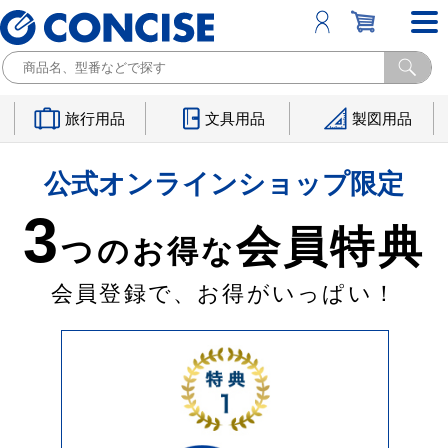
旅行用品
文具用品
製図用品
公式オンラインショップ限定
3
会員特典
つのお得な
会員登録で、お得がいっぱい！