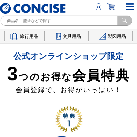
旅行用品
文具用品
製図用品
公式オンラインショップ限定
3
会員特典
つのお得な
会員登録で、お得がいっぱい！