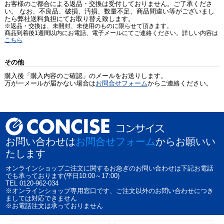
お客様のご都合による返品・交換は受付しておりません。ご了承くださ
い。 なお、不良品、破損、汚損、数量不足、商品間違い等がございまし
たら弊社送料負担にてお取り替え致します。
※返品・交換は、未開封、未使用のものに限らせて頂きます。
商品到着後1週間以内にお電話、電子メールにてご連絡ください。詳しい内容は
こちら
その他
購入後「購入内容のご確認」のメールをお送りします。
万が一メールが届かない場合は
お問合せフォーム
からご連絡ください。
お問い合わせは
お問合せフォーム
からお願いい
たします
オンラインショップご注文に関するお急ぎのお問い合わせは下記お電話
でも承っております(平日10:00～17:00)
TEL 0120-962-034
※オンラインショップ専用窓口です、ご注文以外のお問い合わせにつき
ましては対応できません
※お電話注文は承っておりません