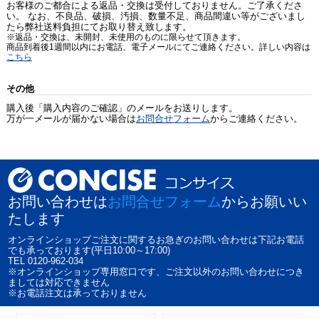
お客様のご都合による返品・交換は受付しておりません。ご了承くださ
い。 なお、不良品、破損、汚損、数量不足、商品間違い等がございまし
たら弊社送料負担にてお取り替え致します。
※返品・交換は、未開封、未使用のものに限らせて頂きます。
商品到着後1週間以内にお電話、電子メールにてご連絡ください。詳しい内容は
こちら
その他
購入後「購入内容のご確認」のメールをお送りします。
万が一メールが届かない場合は
お問合せフォーム
からご連絡ください。
お問い合わせは
お問合せフォーム
からお願いい
たします
オンラインショップご注文に関するお急ぎのお問い合わせは下記お電話
でも承っております(平日10:00～17:00)
TEL 0120-962-034
※オンラインショップ専用窓口です、ご注文以外のお問い合わせにつき
ましては対応できません
※お電話注文は承っておりません