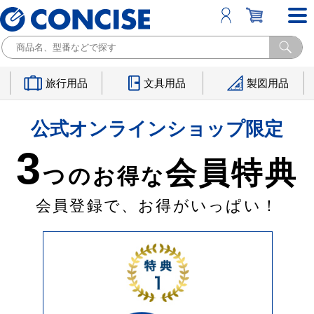
旅行用品
文具用品
製図用品
公式オンラインショップ限定
3
会員特典
つのお得な
会員登録で、お得がいっぱい！