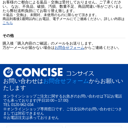
お客様のご都合による返品・交換は受付しておりません。ご了承くださ
い。 なお、不良品、破損、汚損、数量不足、商品間違い等がございまし
たら弊社送料負担にてお取り替え致します。
※返品・交換は、未開封、未使用のものに限らせて頂きます。
商品到着後1週間以内にお電話、電子メールにてご連絡ください。詳しい内容は
こちら
その他
購入後「購入内容のご確認」のメールをお送りします。
万が一メールが届かない場合は
お問合せフォーム
からご連絡ください。
お問い合わせは
お問合せフォーム
からお願いい
たします
オンラインショップご注文に関するお急ぎのお問い合わせは下記お電話
でも承っております(平日10:00～17:00)
TEL 0120-962-034
※オンラインショップ専用窓口です、ご注文以外のお問い合わせにつき
ましては対応できません
※お電話注文は承っておりません