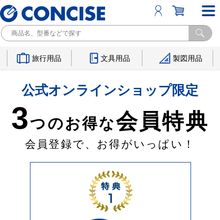
旅行用品
文具用品
製図用品
公式オンラインショップ限定
3
会員特典
つのお得な
会員登録で、お得がいっぱい！