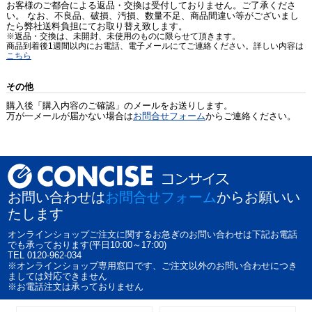
お客様のご都合による返品・交換は受付しておりません。ご了承くださ
い。 なお、不良品、破損、汚損、数量不足、商品間違い等がございまし
たら弊社送料負担にてお取り替え致します。
※返品・交換は、未開封、未使用のものに限らせて頂きます。
商品到着後1週間以内にお電話、電子メールにてご連絡ください。詳しい内容は
こちら
その他
購入後「購入内容のご確認」のメールをお送りします。
万が一メールが届かない場合は
お問合せフォーム
からご連絡ください。
お問い合わせは
お問合せフォーム
からお願いい
たします
オンラインショップご注文に関するお急ぎのお問い合わせは下記お電話
でも承っております(平日10:00～17:00)
TEL 0120-962-034
※オンラインショップ専用窓口です、ご注文以外のお問い合わせにつき
ましては対応できません
※お電話注文は承っておりません