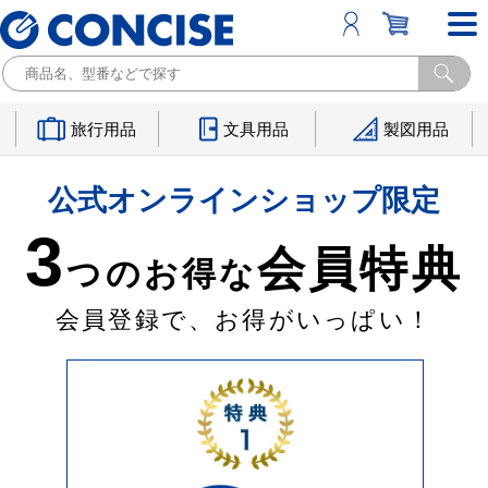
旅行用品
文具用品
製図用品
公式オンラインショップ限定
3
会員特典
つのお得な
会員登録で、お得がいっぱい！