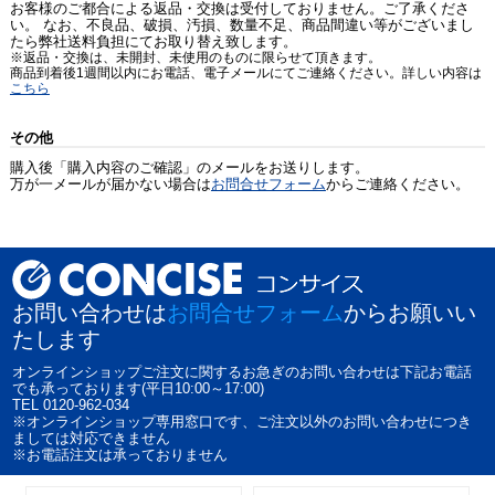
お客様のご都合による返品・交換は受付しておりません。ご了承くださ
い。 なお、不良品、破損、汚損、数量不足、商品間違い等がございまし
たら弊社送料負担にてお取り替え致します。
※返品・交換は、未開封、未使用のものに限らせて頂きます。
商品到着後1週間以内にお電話、電子メールにてご連絡ください。詳しい内容は
こちら
その他
購入後「購入内容のご確認」のメールをお送りします。
万が一メールが届かない場合は
お問合せフォーム
からご連絡ください。
お問い合わせは
お問合せフォーム
からお願いい
たします
オンラインショップご注文に関するお急ぎのお問い合わせは下記お電話
でも承っております(平日10:00～17:00)
TEL 0120-962-034
※オンラインショップ専用窓口です、ご注文以外のお問い合わせにつき
ましては対応できません
※お電話注文は承っておりません