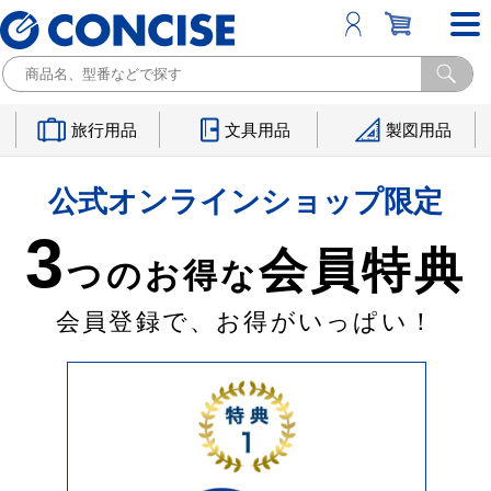
旅行用品
文具用品
製図用品
公式オンラインショップ限定
3
会員特典
つのお得な
会員登録で、お得がいっぱい！