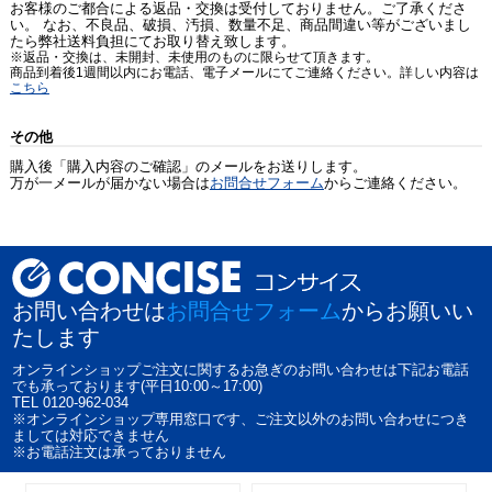
お客様のご都合による返品・交換は受付しておりません。ご了承くださ
い。 なお、不良品、破損、汚損、数量不足、商品間違い等がございまし
たら弊社送料負担にてお取り替え致します。
※返品・交換は、未開封、未使用のものに限らせて頂きます。
商品到着後1週間以内にお電話、電子メールにてご連絡ください。詳しい内容は
こちら
その他
購入後「購入内容のご確認」のメールをお送りします。
万が一メールが届かない場合は
お問合せフォーム
からご連絡ください。
お問い合わせは
お問合せフォーム
からお願いい
たします
オンラインショップご注文に関するお急ぎのお問い合わせは下記お電話
でも承っております(平日10:00～17:00)
TEL 0120-962-034
※オンラインショップ専用窓口です、ご注文以外のお問い合わせにつき
ましては対応できません
※お電話注文は承っておりません