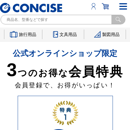
旅行用品
文具用品
製図用品
公式オンラインショップ限定
3
会員特典
つのお得な
会員登録で、お得がいっぱい！