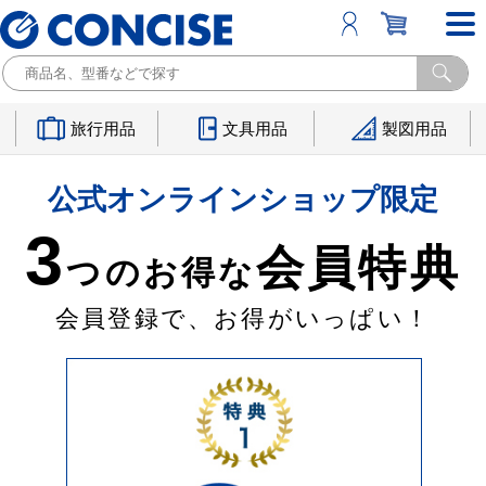
旅行用品
文具用品
製図用品
公式オンラインショップ限定
3
会員特典
つのお得な
会員登録で、お得がいっぱい！