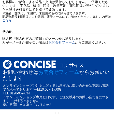
お客様のご都合による返品・交換は受付しておりません。ご了承くださ
い。 なお、不良品、破損、汚損、数量不足、商品間違い等がございまし
たら弊社送料負担にてお取り替え致します。
※返品・交換は、未開封、未使用のものに限らせて頂きます。
商品到着後1週間以内にお電話、電子メールにてご連絡ください。詳しい内容は
こちら
その他
購入後「購入内容のご確認」のメールをお送りします。
万が一メールが届かない場合は
お問合せフォーム
からご連絡ください。
お問い合わせは
お問合せフォーム
からお願いい
たします
オンラインショップご注文に関するお急ぎのお問い合わせは下記お電話
でも承っております(平日10:00～17:00)
TEL 0120-962-034
※オンラインショップ専用窓口です、ご注文以外のお問い合わせにつき
ましては対応できません
※お電話注文は承っておりません