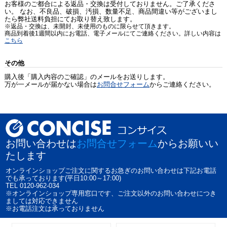
お客様のご都合による返品・交換は受付しておりません。ご了承くださ
い。 なお、不良品、破損、汚損、数量不足、商品間違い等がございまし
たら弊社送料負担にてお取り替え致します。
※返品・交換は、未開封、未使用のものに限らせて頂きます。
商品到着後1週間以内にお電話、電子メールにてご連絡ください。詳しい内容は
こちら
その他
購入後「購入内容のご確認」のメールをお送りします。
万が一メールが届かない場合は
お問合せフォーム
からご連絡ください。
お問い合わせは
お問合せフォーム
からお願いい
たします
オンラインショップご注文に関するお急ぎのお問い合わせは下記お電話
でも承っております(平日10:00～17:00)
TEL 0120-962-034
※オンラインショップ専用窓口です、ご注文以外のお問い合わせにつき
ましては対応できません
※お電話注文は承っておりません