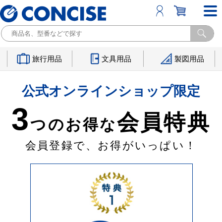
旅行用品
文具用品
製図用品
公式オンラインショップ限定
3
会員特典
つのお得な
会員登録で、お得がいっぱい！