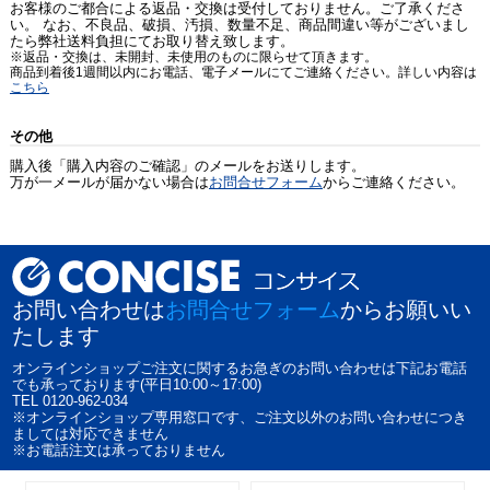
お客様のご都合による返品・交換は受付しておりません。ご了承くださ
い。 なお、不良品、破損、汚損、数量不足、商品間違い等がございまし
たら弊社送料負担にてお取り替え致します。
※返品・交換は、未開封、未使用のものに限らせて頂きます。
商品到着後1週間以内にお電話、電子メールにてご連絡ください。詳しい内容は
こちら
その他
購入後「購入内容のご確認」のメールをお送りします。
万が一メールが届かない場合は
お問合せフォーム
からご連絡ください。
お問い合わせは
お問合せフォーム
からお願いい
たします
オンラインショップご注文に関するお急ぎのお問い合わせは下記お電話
でも承っております(平日10:00～17:00)
TEL 0120-962-034
※オンラインショップ専用窓口です、ご注文以外のお問い合わせにつき
ましては対応できません
※お電話注文は承っておりません