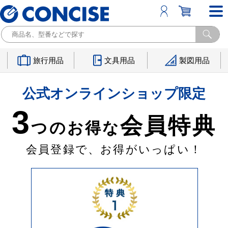
旅行用品
文具用品
製図用品
公式オンラインショップ限定
3
会員特典
つのお得な
会員登録で、お得がいっぱい！