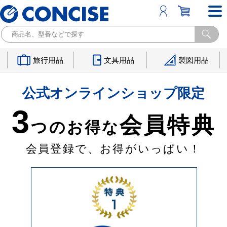
旅行用品
文具用品
製図用品
公式オンラインショップ限定
3
会員特典
つのお得な
会員登録で、お得がいっぱい！