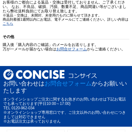
お客様のご都合による返品・交換は受付しておりません。ご了承くださ
い。 なお、不良品、破損、汚損、数量不足、商品間違い等がございまし
たら弊社送料負担にてお取り替え致します。
※返品・交換は、未開封、未使用のものに限らせて頂きます。
商品到着後1週間以内にお電話、電子メールにてご連絡ください。詳しい内容は
こちら
その他
購入後「購入内容のご確認」のメールをお送りします。
万が一メールが届かない場合は
お問合せフォーム
からご連絡ください。
お問い合わせは
お問合せフォーム
からお願いい
たします
オンラインショップご注文に関するお急ぎのお問い合わせは下記お電話
でも承っております(平日10:00～17:00)
TEL 0120-962-034
※オンラインショップ専用窓口です、ご注文以外のお問い合わせにつき
ましては対応できません
※お電話注文は承っておりません