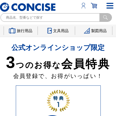
旅行用品
文具用品
製図用品
公式オンラインショップ限定
3
会員特典
つのお得な
会員登録で、お得がいっぱい！