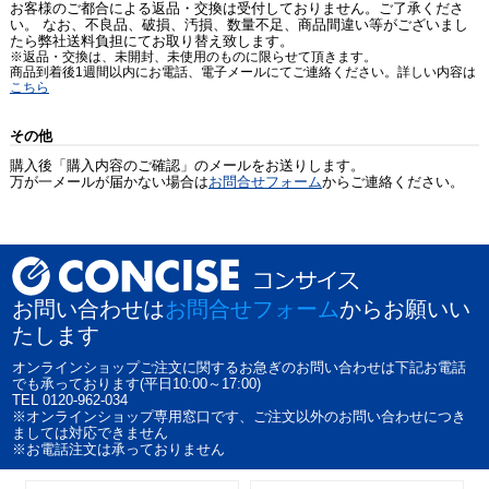
お客様のご都合による返品・交換は受付しておりません。ご了承くださ
い。 なお、不良品、破損、汚損、数量不足、商品間違い等がございまし
たら弊社送料負担にてお取り替え致します。
※返品・交換は、未開封、未使用のものに限らせて頂きます。
商品到着後1週間以内にお電話、電子メールにてご連絡ください。詳しい内容は
こちら
その他
購入後「購入内容のご確認」のメールをお送りします。
万が一メールが届かない場合は
お問合せフォーム
からご連絡ください。
お問い合わせは
お問合せフォーム
からお願いい
たします
オンラインショップご注文に関するお急ぎのお問い合わせは下記お電話
でも承っております(平日10:00～17:00)
TEL 0120-962-034
※オンラインショップ専用窓口です、ご注文以外のお問い合わせにつき
ましては対応できません
※お電話注文は承っておりません