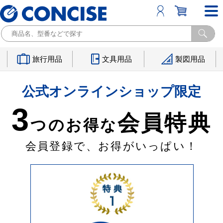
旅行用品
文具用品
製図用品
公式オンラインショップ限定
3
会員特典
つのお得な
会員登録で、お得がいっぱい！