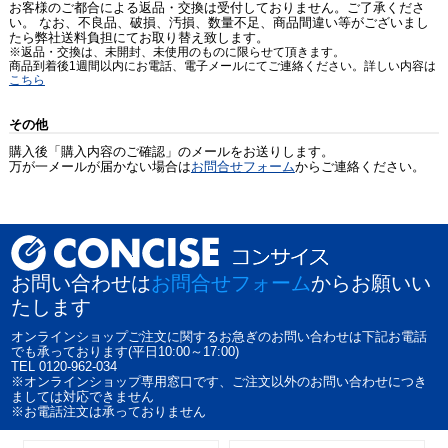
お客様のご都合による返品・交換は受付しておりません。ご了承くださ
い。 なお、不良品、破損、汚損、数量不足、商品間違い等がございまし
たら弊社送料負担にてお取り替え致します。
※返品・交換は、未開封、未使用のものに限らせて頂きます。
商品到着後1週間以内にお電話、電子メールにてご連絡ください。詳しい内容は
こちら
その他
購入後「購入内容のご確認」のメールをお送りします。
万が一メールが届かない場合は
お問合せフォーム
からご連絡ください。
お問い合わせは
お問合せフォーム
からお願いい
たします
オンラインショップご注文に関するお急ぎのお問い合わせは下記お電話
でも承っております(平日10:00～17:00)
TEL 0120-962-034
※オンラインショップ専用窓口です、ご注文以外のお問い合わせにつき
ましては対応できません
※お電話注文は承っておりません