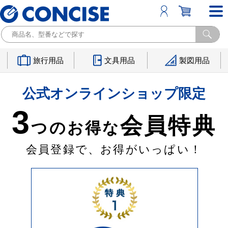
旅行用品
文具用品
製図用品
公式オンラインショップ限定
3
会員特典
つのお得な
会員登録で、お得がいっぱい！