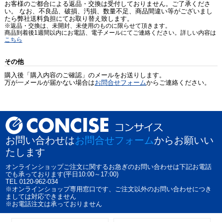
お客様のご都合による返品・交換は受付しておりません。ご了承くださ
い。 なお、不良品、破損、汚損、数量不足、商品間違い等がございまし
たら弊社送料負担にてお取り替え致します。
※返品・交換は、未開封、未使用のものに限らせて頂きます。
商品到着後1週間以内にお電話、電子メールにてご連絡ください。詳しい内容は
こちら
その他
購入後「購入内容のご確認」のメールをお送りします。
万が一メールが届かない場合は
お問合せフォーム
からご連絡ください。
お問い合わせは
お問合せフォーム
からお願いい
たします
オンラインショップご注文に関するお急ぎのお問い合わせは下記お電話
でも承っております(平日10:00～17:00)
TEL 0120-962-034
※オンラインショップ専用窓口です、ご注文以外のお問い合わせにつき
ましては対応できません
※お電話注文は承っておりません