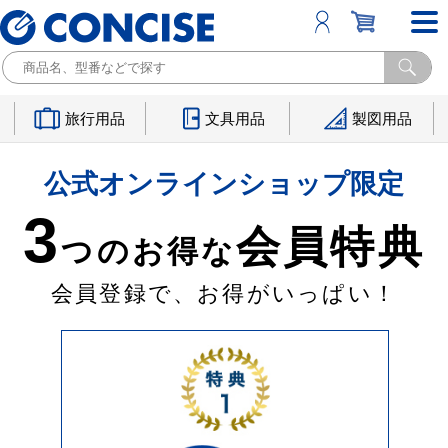
旅行用品
文具用品
製図用品
公式オンラインショップ限定
3
会員特典
つのお得な
会員登録で、お得がいっぱい！