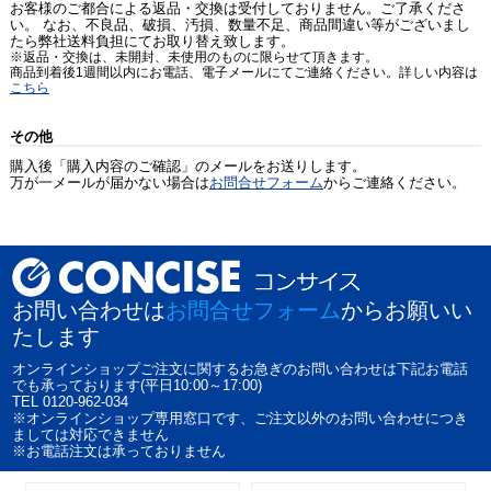
お客様のご都合による返品・交換は受付しておりません。ご了承くださ
い。 なお、不良品、破損、汚損、数量不足、商品間違い等がございまし
たら弊社送料負担にてお取り替え致します。
※返品・交換は、未開封、未使用のものに限らせて頂きます。
商品到着後1週間以内にお電話、電子メールにてご連絡ください。詳しい内容は
こちら
その他
購入後「購入内容のご確認」のメールをお送りします。
万が一メールが届かない場合は
お問合せフォーム
からご連絡ください。
お問い合わせは
お問合せフォーム
からお願いい
たします
オンラインショップご注文に関するお急ぎのお問い合わせは下記お電話
でも承っております(平日10:00～17:00)
TEL 0120-962-034
※オンラインショップ専用窓口です、ご注文以外のお問い合わせにつき
ましては対応できません
※お電話注文は承っておりません