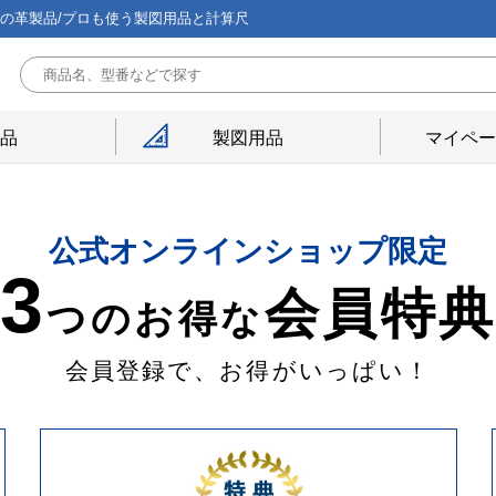
能の革製品/プロも使う製図用品と計算尺
用品
製図用品
マイペー
公式オンラインショップ限定
3
会員特
つのお得な
会員登録で、お得がいっぱい！