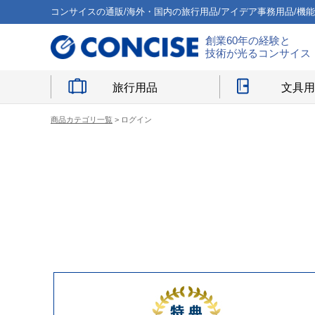
コンサイスの通販/海外・国内の旅行用品/アイデア事務用品/機
創業60年の経験と
技術が光るコンサイス
旅行用品
文具
商品カテゴリ一覧
> ログイン