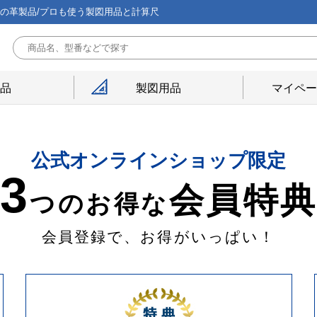
能の革製品/プロも使う製図用品と計算尺
用品
製図用品
マイペー
公式オンラインショップ限定
3
会員特
つのお得な
会員登録で、お得がいっぱい！