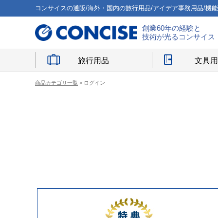
コンサイスの通販/海外・国内の旅行用品/アイデア事務用品/機
創業60年の経験と
技術が光るコンサイス
旅行用品
文具
商品カテゴリ一覧
> ログイン