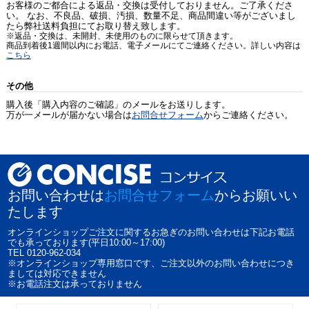
お客様のご都合による返品・交換は受付しておりません。ご了承くださ
い。 なお、不良品、破損、汚損、数量不足、商品間違い等がございまし
たら弊社送料負担にてお取り替え致します。
※返品・交換は、未開封、未使用のものに限らせて頂きます。
商品到着後1週間以内にお電話、電子メールにてご連絡ください。詳しい内容は
こちら
その他
購入後「購入内容のご確認」のメールをお送りします。
万が一メールが届かない場合は
お問合せフォーム
からご連絡ください。
お問い合わせは
お問合せフォーム
からお願いい
たします
オンラインショップご注文に関するお急ぎのお問い合わせは下記お電話
でも承っております(平日10:00～17:00)
TEL 0120-962-034
※オンラインショップ専用窓口です、ご注文以外のお問い合わせにつき
ましては対応できません
※お電話注文は承っておりません