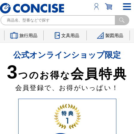
旅行用品
文具用品
製図用品
公式オンラインショップ限定
3
会員特典
つのお得な
会員登録で、お得がいっぱい！