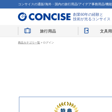
コンサイスの通販/海外・国内の旅行用品/アイデア事務用品/機
創業60年の経験と
技術が光るコンサイス
旅行用品
文具
商品カテゴリ一覧
> ログイン