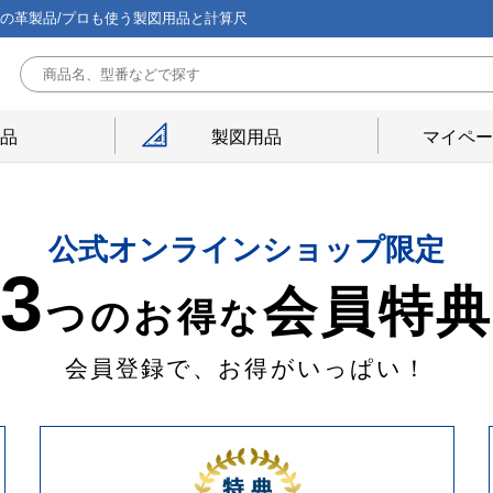
能の革製品/プロも使う製図用品と計算尺
用品
製図用品
マイペー
公式オンラインショップ限定
3
会員特
つのお得な
会員登録で、お得がいっぱい！