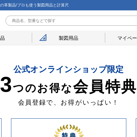
能の革製品/プロも使う製図用品と計算尺
用品
製図用品
マイペー
公式オンラインショップ限定
3
会員特
つのお得な
会員登録で、お得がいっぱい！