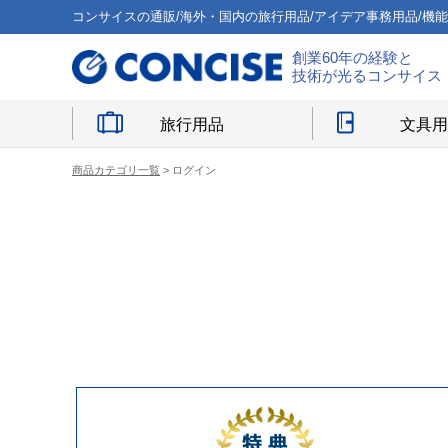
コンサイスの通販/海外・国内の旅行用品/アイデア事務用品/機
創業60年の経験と
技術が光るコンサイス
旅行用品
文具
商品カテゴリ一覧
> ログイン