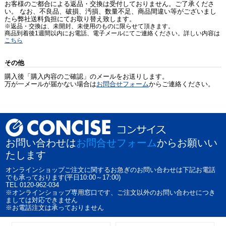
お客様のご都合による返品・交換は受付しておりません。ご了承くださ
い。 なお、不良品、破損、汚損、数量不足、商品間違い等がございまし
たら弊社送料負担にてお取り替え致します。
※返品・交換は、未開封、未使用のものに限らせて頂きます。
商品到着後1週間以内にお電話、電子メールにてご連絡ください。詳しい内容は
こちら
その他
購入後「購入内容のご確認」のメールをお送りします。
万が一メールが届かない場合は
お問合せフォーム
からご連絡ください。
お問い合わせは
お問合せフォーム
からお願いい
たします
オンラインショップご注文に関するお急ぎのお問い合わせは下記お電話
でも承っております(平日10:00～17:00)
TEL 0120-962-034
※オンラインショップ専用窓口です、ご注文以外のお問い合わせにつき
ましては対応できません
※お電話注文は承っておりません