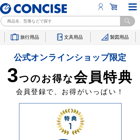
旅行用品
文具用品
製図用品
公式オンラインショップ限定
3
会員特典
つのお得な
会員登録で、お得がいっぱい！