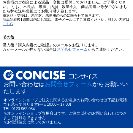
お客様のご都合による返品・交換は受付しておりません。ご了承くださ
い。 なお、不良品、破損、汚損、数量不足、商品間違い等がございまし
たら弊社送料負担にてお取り替え致します。
※返品・交換は、未開封、未使用のものに限らせて頂きます。
商品到着後1週間以内にお電話、電子メールにてご連絡ください。詳しい内容は
こちら
その他
購入後「購入内容のご確認」のメールをお送りします。
万が一メールが届かない場合は
お問合せフォーム
からご連絡ください。
お問い合わせは
お問合せフォーム
からお願いい
たします
オンラインショップご注文に関するお急ぎのお問い合わせは下記お電話
でも承っております(平日10:00～17:00)
TEL 0120-962-034
※オンラインショップ専用窓口です、ご注文以外のお問い合わせにつき
ましては対応できません
※お電話注文は承っておりません