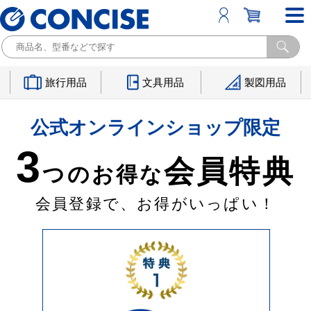
旅行用品
文具用品
製図用品
公式オンラインショップ限定
3
会員特典
つのお得な
会員登録で、お得がいっぱい！