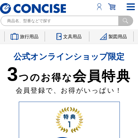
旅行用品
文具用品
製図用品
公式オンラインショップ限定
3
会員特典
つのお得な
会員登録で、お得がいっぱい！