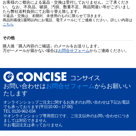
お客様のご都合による返品・交換は受付しておりません。ご了承くださ
い。 なお、不良品、破損、汚損、数量不足、商品間違い等がございまし
たら弊社送料負担にてお取り替え致します。
※返品・交換は、未開封、未使用のものに限らせて頂きます。
商品到着後1週間以内にお電話、電子メールにてご連絡ください。詳しい内容は
こちら
その他
購入後「購入内容のご確認」のメールをお送りします。
万が一メールが届かない場合は
お問合せフォーム
からご連絡ください。
お問い合わせは
お問合せフォーム
からお願いい
たします
オンラインショップご注文に関するお急ぎのお問い合わせは下記お電話
でも承っております(平日10:00～17:00)
TEL 0120-962-034
※オンラインショップ専用窓口です、ご注文以外のお問い合わせにつき
ましては対応できません
※お電話注文は承っておりません