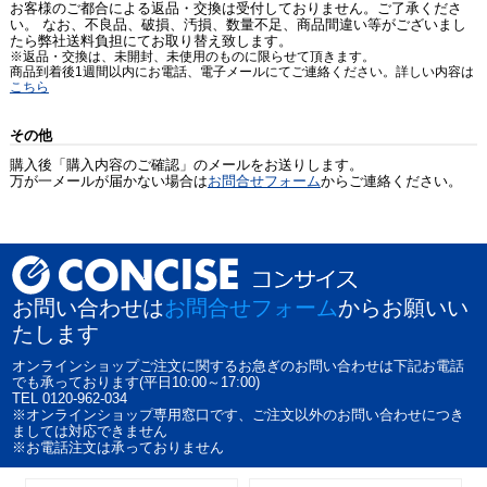
お客様のご都合による返品・交換は受付しておりません。ご了承くださ
い。 なお、不良品、破損、汚損、数量不足、商品間違い等がございまし
たら弊社送料負担にてお取り替え致します。
※返品・交換は、未開封、未使用のものに限らせて頂きます。
商品到着後1週間以内にお電話、電子メールにてご連絡ください。詳しい内容は
こちら
その他
購入後「購入内容のご確認」のメールをお送りします。
万が一メールが届かない場合は
お問合せフォーム
からご連絡ください。
お問い合わせは
お問合せフォーム
からお願いい
たします
オンラインショップご注文に関するお急ぎのお問い合わせは下記お電話
でも承っております(平日10:00～17:00)
TEL 0120-962-034
※オンラインショップ専用窓口です、ご注文以外のお問い合わせにつき
ましては対応できません
※お電話注文は承っておりません