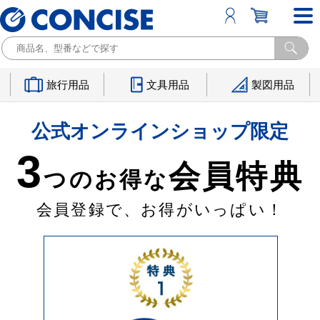
旅行用品
文具用品
製図用品
公式オンラインショップ限定
3
会員特典
つのお得な
会員登録で、お得がいっぱい！