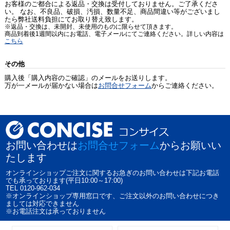
お客様のご都合による返品・交換は受付しておりません。ご了承くださ
い。 なお、不良品、破損、汚損、数量不足、商品間違い等がございまし
たら弊社送料負担にてお取り替え致します。
※返品・交換は、未開封、未使用のものに限らせて頂きます。
商品到着後1週間以内にお電話、電子メールにてご連絡ください。詳しい内容は
こちら
その他
購入後「購入内容のご確認」のメールをお送りします。
万が一メールが届かない場合は
お問合せフォーム
からご連絡ください。
お問い合わせは
お問合せフォーム
からお願いい
たします
オンラインショップご注文に関するお急ぎのお問い合わせは下記お電話
でも承っております(平日10:00～17:00)
TEL 0120-962-034
※オンラインショップ専用窓口です、ご注文以外のお問い合わせにつき
ましては対応できません
※お電話注文は承っておりません