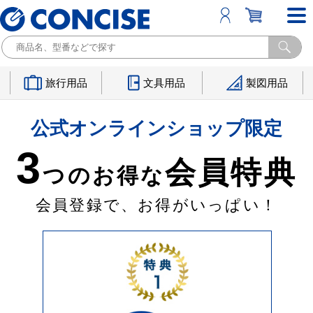
旅行用品
文具用品
製図用品
公式オンラインショップ限定
3
会員特典
つのお得な
会員登録で、お得がいっぱい！