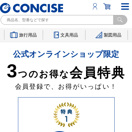
旅行用品
文具用品
製図用品
公式オンラインショップ限定
3
会員特典
つのお得な
会員登録で、お得がいっぱい！