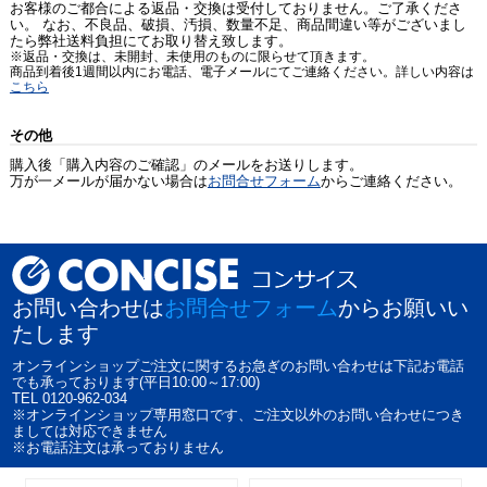
お客様のご都合による返品・交換は受付しておりません。ご了承くださ
い。 なお、不良品、破損、汚損、数量不足、商品間違い等がございまし
たら弊社送料負担にてお取り替え致します。
※返品・交換は、未開封、未使用のものに限らせて頂きます。
商品到着後1週間以内にお電話、電子メールにてご連絡ください。詳しい内容は
こちら
その他
購入後「購入内容のご確認」のメールをお送りします。
万が一メールが届かない場合は
お問合せフォーム
からご連絡ください。
お問い合わせは
お問合せフォーム
からお願いい
たします
オンラインショップご注文に関するお急ぎのお問い合わせは下記お電話
でも承っております(平日10:00～17:00)
TEL 0120-962-034
※オンラインショップ専用窓口です、ご注文以外のお問い合わせにつき
ましては対応できません
※お電話注文は承っておりません