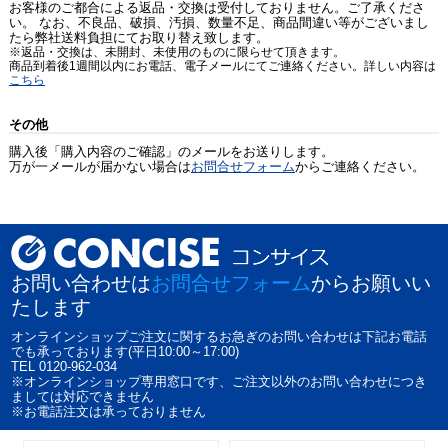
お客様のご都合による返品・交換は受付しておりません。ご了承くださ
い。 なお、不良品、破損、汚損、数量不足、商品間違い等がございまし
たら弊社送料負担にてお取り替え致します。
※返品・交換は、未開封、未使用のものに限らせて頂きます。
商品到着後1週間以内にお電話、電子メールにてご連絡ください。詳しい内容は
こちら
その他
購入後「購入内容のご確認」のメールをお送りします。
万が一メールが届かない場合は
お問合せフォーム
からご連絡ください。
お問い合わせは
お問合せフォーム
からお願いい
たします
オンラインショップご注文に関するお急ぎのお問い合わせは下記お電話
でも承っております(平日10:00～17:00)
TEL 0120-962-034
※オンラインショップ専用窓口です、ご注文以外のお問い合わせにつき
ましては対応できません
※お電話注文は承っておりません