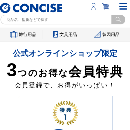
旅行用品
文具用品
製図用品
公式オンラインショップ限定
3
会員特典
つのお得な
会員登録で、お得がいっぱい！