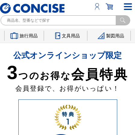
旅行用品
文具用品
製図用品
公式オンラインショップ限定
3
会員特典
つのお得な
会員登録で、お得がいっぱい！