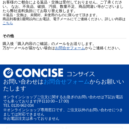
お客様のご都合による返品・交換は受付しておりません。ご了承くださ
い。 なお、不良品、破損、汚損、数量不足、商品間違い等がございまし
たら弊社送料負担にてお取り替え致します。
※返品・交換は、未開封、未使用のものに限らせて頂きます。
商品到着後1週間以内にお電話、電子メールにてご連絡ください。詳しい内容は
こちら
その他
購入後「購入内容のご確認」のメールをお送りします。
万が一メールが届かない場合は
お問合せフォーム
からご連絡ください。
お問い合わせは
お問合せフォーム
からお願いい
たします
オンラインショップご注文に関するお急ぎのお問い合わせは下記お電話
でも承っております(平日10:00～17:00)
TEL 0120-962-034
※オンラインショップ専用窓口です、ご注文以外のお問い合わせにつき
ましては対応できません
※お電話注文は承っておりません